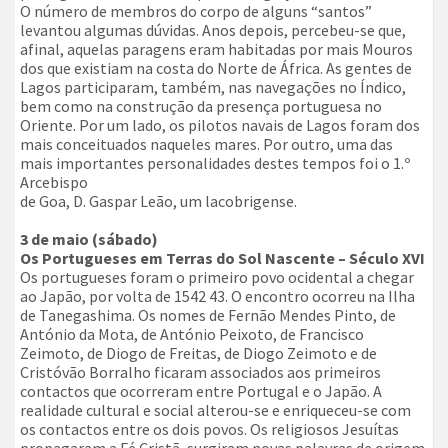
O número de membros do corpo de alguns “santos”
levantou algumas dúvidas. Anos depois, percebeu-se que,
afinal, aquelas paragens eram habitadas por mais Mouros
dos que existiam na costa do Norte de África. As gentes de
Lagos participaram, também, nas navegações no Índico,
bem como na construção da presença portuguesa no
Oriente. Por um lado, os pilotos navais de Lagos foram dos
mais conceituados naqueles mares. Por outro, uma das
mais importantes personalidades destes tempos foi o 1.º
Arcebispo
de Goa, D. Gaspar Leão, um lacobrigense.
3 de maio (sábado)
Os Portugueses em Terras do Sol Nascente – Século XVI
Os portugueses foram o primeiro povo ocidental a chegar
ao Japão, por volta de 1542 43. O encontro ocorreu na Ilha
de Tanegashima. Os nomes de Fernão Mendes Pinto, de
António da Mota, de António Peixoto, de Francisco
Zeimoto, de Diogo de Freitas, de Diogo Zeimoto e de
Cristóvão Borralho ficaram associados aos primeiros
contactos que ocorreram entre Portugal e o Japão. A
realidade cultural e social alterou-se e enriqueceu-se com
os contactos entre os dois povos. Os religiosos Jesuítas