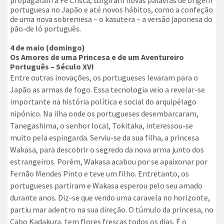
propagaram a Fé Cristã, surgiram novas palavras de origem
portuguesa no Japão e até novos hábitos, como a confeção
de uma nova sobremesa – o kasutera – a versão japonesa do
pão-de ló português.
4 de maio (domingo)
Os Amores de uma Princesa e de um Aventureiro
Português – Século XVI
Entre outras inovações, os portugueses levaram para o
Japão as armas de fogo. Essa tecnologia veio a revelar-se
importante na história política e social do arquipélago
nipónico. Na ilha onde os portugueses desembarcaram,
Tanegashima, o senhor local, Tokitaka, interessou-se
muito pela espingarda. Serviu-se da sua filha, a princesa
Wakasa, para descobrir o segredo da nova arma junto dos
estrangeiros. Porém, Wakasa acabou por se apaixonar por
Fernão Mendes Pinto e teve um filho. Entretanto, os
portugueses partiram e Wakasa esperou pelo seu amado
durante anos. Diz-se que vendo uma caravela no horizonte,
partiu mar adentro na sua direção. O túmulo da princesa, no
Cabo Kadakura, tem flores frescas todos os dias. É o