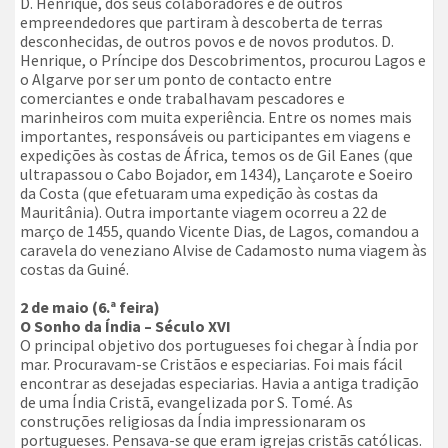
D. Henrique, dos seus colaboradores e de outros
empreendedores que partiram à descoberta de terras
desconhecidas, de outros povos e de novos produtos. D.
Henrique, o Príncipe dos Descobrimentos, procurou Lagos e
o Algarve por ser um ponto de contacto entre
comerciantes e onde trabalhavam pescadores e
marinheiros com muita experiência. Entre os nomes mais
importantes, responsáveis ou participantes em viagens e
expedições às costas de África, temos os de Gil Eanes (que
ultrapassou o Cabo Bojador, em 1434), Lançarote e Soeiro
da Costa (que efetuaram uma expedição às costas da
Mauritânia). Outra importante viagem ocorreu a 22 de
março de 1455, quando Vicente Dias, de Lagos, comandou a
caravela do veneziano Alvise de Cadamosto numa viagem às
costas da Guiné.
2 de maio (6.ª feira)
O Sonho da Índia – Século XVI
O principal objetivo dos portugueses foi chegar à Índia por
mar. Procuravam-se Cristãos e especiarias. Foi mais fácil
encontrar as desejadas especiarias. Havia a antiga tradição
de uma Índia Cristã, evangelizada por S. Tomé. As
construções religiosas da Índia impressionaram os
portugueses. Pensava-se que eram igrejas cristãs católicas.