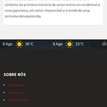
símbolo da primeira história de amor entre um ocidental e
uma japonesa, um amor impossível e a lenda de uma
princesa desaparecida.
8 Ago
36°C
9 Ago
33°C
10 A
SOBRE NÓS
O Município
Contactos
Administração