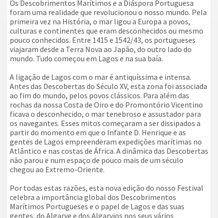
Os Descobrimentos Marítimos e a Diáspora Portuguesa
foram uma realidade que revolucionou o nosso mundo. Pela
primeira vez na História, o mar ligou a Europa a povos,
culturas e continentes que eram desconhecidos ou mesmo
pouco conhecidos. Entre 1415 e 1542/43, os portugueses
viajaram desde a Terra Nova ao Japão, do outro lado do
mundo. Tudo começou em Lagos e na sua baía.
A ligação de Lagos com o mar é antiquíssima e intensa.
Antes das Descobertas do Século XV, esta zona foi associada
ao fim do mundo, pelos povos clássicos. Para além das
rochas da nossa Costa de Oiro e do Promontório Vicentino
ficava o desconhecido, o mar tenebroso e assustador para
os navegantes. Esses mitos começaram a ser dissipados a
partir do momento em que o Infante D. Henrique e as
gentes de Lagos empreenderam expedições marítimas no
Atlântico e nas costas de África. A dinâmica das Descobertas
não parou e num espaço de pouco mais de um século
chegou ao Extremo-Oriente.
Por todas estas razões, esta nova edição do nosso Festival
celebra a importância global dos Descobrimentos
Marítimos Portugueses e o papel de Lagos e das suas
gentes, do Algarve e dos Algarvios nos seus vários