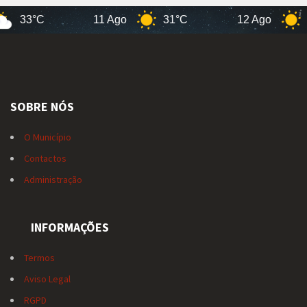
33°C
11 Ago
31°C
12 Ago
3
SOBRE NÓS
O Município
Contactos
Administração
INFORMAÇÕES
Termos
Aviso Legal
RGPD